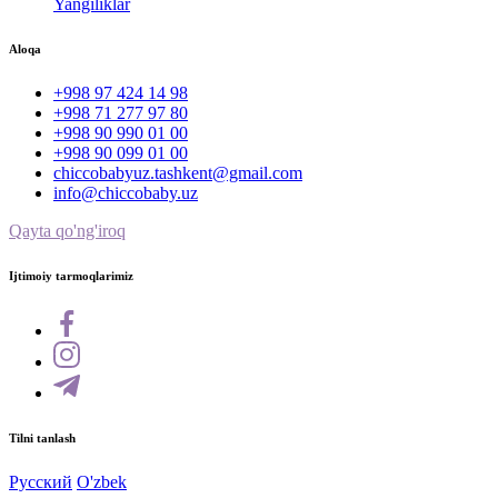
Yangiliklar
Aloqa
+998 97 424 14 98
+998 71 277 97 80
+998 90 990 01 00
+998 90 099 01 00
chiccobabyuz.tashkent@gmail.com
info@chiccobaby.uz
Qayta qo'ng'iroq
Ijtimoiy tarmoqlarimiz
Tilni tanlash
Русский
O'zbek