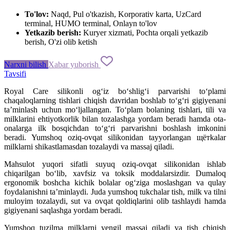
To'lov:
Naqd, Pul o'tkazish, Korporativ karta, UzCard
terminal, HUMO terminal, Onlayn to'lov
Yetkazib berish:
Kuryer xizmati, Pochta orqali yetkazib
berish, O'zi olib ketish
Narxni bilish
Xabar yuborish
Tavsifi
Royal Care silikonli og‘iz bo‘shlig‘i parvarishi to‘plami
chaqaloqlarning tishlari chiqish davridan boshlab to‘g‘ri gigiyenani
ta’minlash uchun mo‘ljallangan. To‘plam bolaning tishlari, tili va
milklarini ehtiyotkorlik bilan tozalashga yordam beradi hamda ota-
onalarga ilk bosqichdan to‘g‘ri parvarishni boshlash imkonini
beradi. Yumshoq oziq-ovqat silikonidan tayyorlangan щётkalar
milklarni shikastlamasdan tozalaydi va massaj qiladi.
Mahsulot yuqori sifatli suyuq oziq-ovqat silikonidan ishlab
chiqarilgan bo‘lib, xavfsiz va toksik moddalarsizdir. Dumaloq
ergonomik boshcha kichik bolalar og‘ziga moslashgan va qulay
foydalanishni ta’minlaydi. Juda yumshoq tukchalar tish, milk va tilni
muloyim tozalaydi, sut va ovqat qoldiqlarini olib tashlaydi hamda
gigiyenani saqlashga yordam beradi.
Yumshoq tuzilma milklarni yengil massaj qiladi va tish chiqish