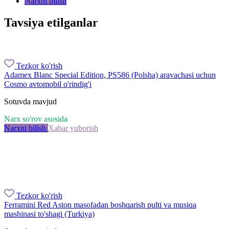
Narxni bilish
Tavsiya etilganlar
Tezkor ko'rish
Adamex Blanc Special Edition, PS586 (Polsha) aravachasi uchun
Cosmo avtomobil o'rindig'i
Sotuvda mavjud
Narx so'rov asosida
Narxni bilish
Xabar yuborish
Tezkor ko'rish
Ferramini Red Aston masofadan boshqarish pulti va musiqa
mashinasi to'shagi (Turkiya)