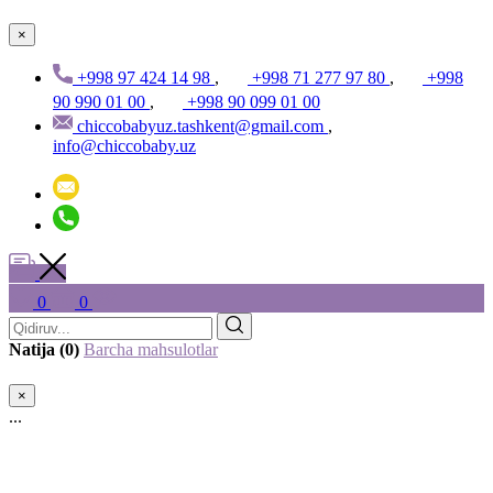
×
+998 97 424 14 98
,
+998 71 277 97 80
,
+998
90 990 01 00
,
+998 90 099 01 00
chiccobabyuz.tashkent@gmail.com
,
info@chiccobaby.uz
0
0
Natija (0)
Barcha mahsulotlar
×
...