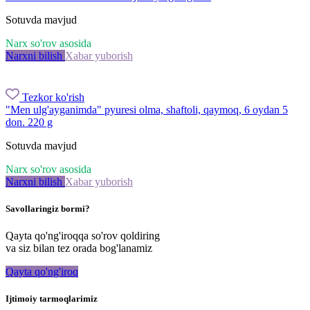
Sotuvda mavjud
Narx so'rov asosida
Narxni bilish
Xabar yuborish
Tezkor ko'rish
"Men ulg'ayganimda" pyuresi olma, shaftoli, qaymoq, 6 oydan 5
don. 220 g
Sotuvda mavjud
Narx so'rov asosida
Narxni bilish
Xabar yuborish
Savollaringiz bormi?
Qayta qo'ng'iroqqa so'rov qoldiring
va siz bilan tez orada bog'lanamiz
Qayta qo'ng'iroq
Ijtimoiy tarmoqlarimiz