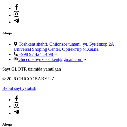
Aloqa
Toshkent shahri, Chilonzor tumani, ул. Бунёдкор 2А
Universal Shoping Center. Ориентир м.Хамза
+998 97 424 14 98
chiccobabyuz.tashkent@gmail.com
Sayt GLOTR tizimida yaratilgan
© 2026 CHICCOBABY.UZ
Bepul sayt yaratish
Aloqa