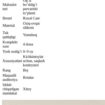
Og‘iz
Mahsulot
bo‘shlig‘i
turi
parvarishi
to‘plami
Brend
Royal Care
Oziq-ovqat
Material
silikoni
Tuk
Yumshoq
qattiqligi
Komplekt
4 dona
soni
Yosh oralig‘i
0–9 oy
Kichkintoylar
Xususiyatlari
uchun, saqlash
konteyneri
Rang
Bej
Maqsadli
Bolalar
auditoriya
Ishlab
chiqarilgan
Xitoy
mamlakat