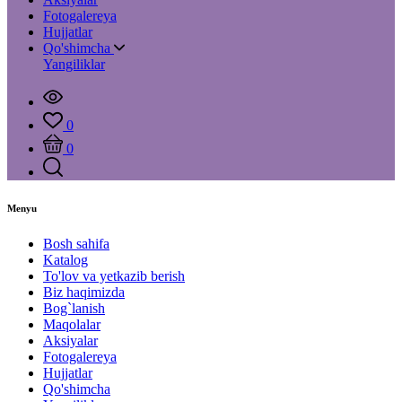
Fotogalereya
Hujjatlar
Qo'shimcha
Yangiliklar
0
0
Menyu
Bosh sahifa
Katalog
To'lov va yetkazib berish
Biz haqimizda
Bog`lanish
Maqolalar
Aksiyalar
Fotogalereya
Hujjatlar
Qo'shimcha