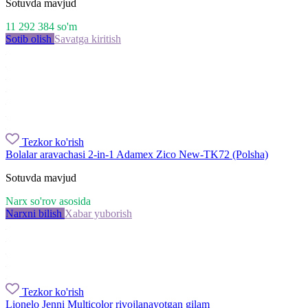
Sotuvda mavjud
11 292 384
so'm
Sotib olish
Savatga kiritish
Tezkor ko'rish
Bolalar aravachasi 2-in-1 Adamex Zico New-TK72 (Polsha)
Sotuvda mavjud
Narx so'rov asosida
Narxni bilish
Xabar yuborish
Tezkor ko'rish
Lionelo Jenni Multicolor rivojlanayotgan gilam