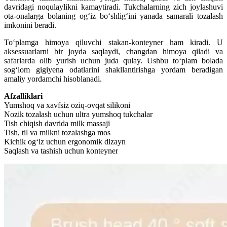
davridagi noqulaylikni kamaytiradi. Tukchalarning zich joylashuvi
ota-onalarga bolaning og‘iz bo‘shlig‘ini yanada samarali tozalash
imkonini beradi.
To‘plamga himoya qiluvchi stakan-konteyner ham kiradi. U
aksessuarlarni bir joyda saqlaydi, changdan himoya qiladi va
safarlarda olib yurish uchun juda qulay. Ushbu to‘plam bolada
sog‘lom gigiyena odatlarini shakllantirishga yordam beradigan
amaliy yordamchi hisoblanadi.
Afzalliklari
Yumshoq va xavfsiz oziq-ovqat silikoni
Nozik tozalash uchun ultra yumshoq tukchalar
Tish chiqish davrida milk massaji
Tish, til va milkni tozalashga mos
Kichik og‘iz uchun ergonomik dizayn
Saqlash va tashish uchun konteyner