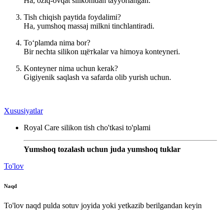
Ha, oziq-ovqat silikonidan tayyorlangan.
Tish chiqish paytida foydalimi?
Ha, yumshoq massaj milkni tinchlantiradi.
To‘plamda nima bor?
Bir nechta silikon щётkalar va himoya konteyneri.
Konteyner nima uchun kerak?
Gigiyenik saqlash va safarda olib yurish uchun.
Xususiyatlar
Royal Care silikon tish cho'tkasi to'plami
Yumshoq tozalash uchun juda yumshoq tuklar
To'lov
Naqd
To'lov naqd pulda sotuv joyida yoki yetkazib berilgandan keyin