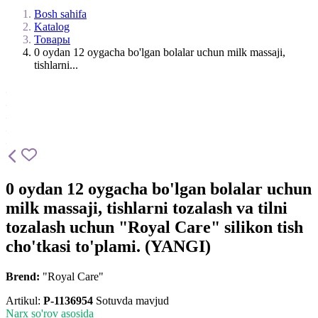
Bosh sahifa
Katalog
Товары
0 oydan 12 oygacha bo'lgan bolalar uchun milk massaji,
tishlarni...
0 oydan 12 oygacha bo'lgan bolalar uchun
milk massaji, tishlarni tozalash va tilni
tozalash uchun "Royal Care" silikon tish
cho'tkasi to'plami. (YANGI)
Brend:
"Royal Care"
Artikul:
P-1136954
Sotuvda mavjud
Narx so'rov asosida