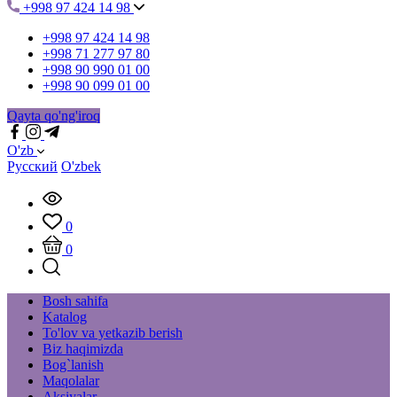
+998 97 424 14 98
+998 97 424 14 98
+998 71 277 97 80
+998 90 990 01 00
+998 90 099 01 00
Qayta qo'ng'iroq
O'zb
Русский
O'zbek
0
0
Bosh sahifa
Katalog
To'lov va yetkazib berish
Biz haqimizda
Bog`lanish
Maqolalar
Aksiyalar