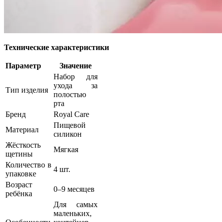
Технические характеристики
Параметр
Значение
Набор для
ухода за
Тип изделия
полостью
рта
Бренд
Royal Care
Пищевой
Материал
силикон
Жёсткость
Мягкая
щетины
Количество в
4 шт.
упаковке
Возраст
0–9 месяцев
ребёнка
Для самых
маленьких,