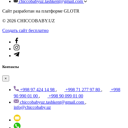
chiccobabyuz.tashkent@gmail.com
Сайт разработан на платформе GLOTR
© 2026 CHICCOBABY.UZ
Создать cайт бесплатно
Контакты
×
+998 97 424 14 98
,
+998 71 277 97 80
,
+998
90 990 01 00
,
+998 90 099 01 00
chiccobabyuz.tashkent@gmail.com
,
info@chiccobaby.uz