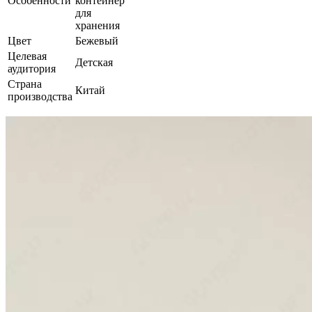
Особенности
контейнер
для
хранения
Цвет
Бежевый
Целевая
Детская
аудитория
Страна
Китай
производства