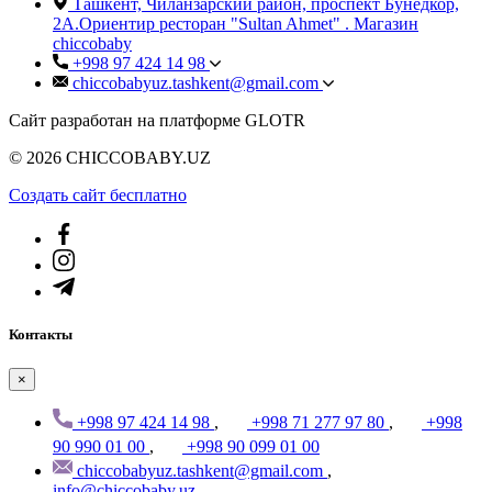
Ташкент, Чиланзарский район, проспект Бунёдкор,
2А.Ориентир ресторан "Sultan Ahmet" . Магазин
chiccobaby
+998 97 424 14 98
chiccobabyuz.tashkent@gmail.com
Сайт разработан на платформе GLOTR
© 2026 CHICCOBABY.UZ
Создать cайт бесплатно
Контакты
×
+998 97 424 14 98
,
+998 71 277 97 80
,
+998
90 990 01 00
,
+998 90 099 01 00
chiccobabyuz.tashkent@gmail.com
,
info@chiccobaby.uz