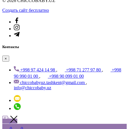
© 2026 CHICCOBABY.UZ
Создать cайт бесплатно
Контакты
×
+998 97 424 14 98
,
+998 71 277 97 80
,
+998
90 990 01 00
,
+998 90 099 01 00
chiccobabyuz.tashkent@gmail.com
,
info@chiccobaby.uz
0
0