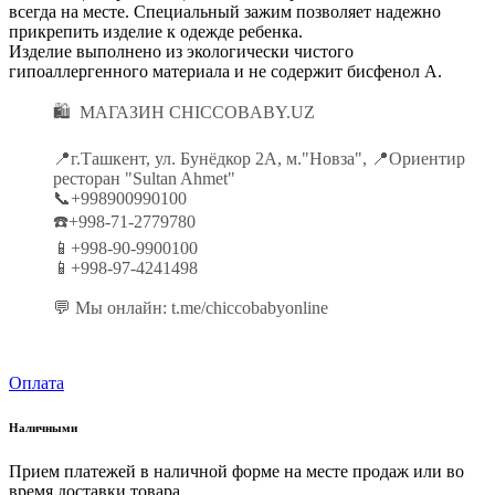
всегда на месте. Специальный зажим позволяет надежно
прикрепить изделие к одежде ребенка.
Изделие выполнено из экологически чистого
гипоаллергенного материала и не содержит бисфенол А.
🛍 МАГАЗИН CHICCOBABY.UZ
📍г.Ташкент, ул. Бунёдкор 2А, м."Новза", 📍Ориентир
ресторан "Sultan Ahmet"
📞+998900990100
☎️+998-71-2779780
📱+998-90-9900100
📱+998-97-4241498
💬 Мы онлайн: t.me/chiccobabyonline
Оплата
Наличными
Прием платежей в наличной форме на месте продаж или во
время доставки товара