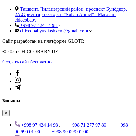
Ташкент, Чиланзарский район, проспект Бунёдкор,
2А.Ориентир ресторан "Sultan Ahmet" . Магазин
chiccobaby
+998 97 424 14 98
chiccobabyuz.tashkent@gmail.com
Сайт разработан на платформе GLOTR
© 2026 CHICCOBABY.UZ
Создать cайт бесплатно
Контакты
×
+998 97 424 14 98
,
+998 71 277 97 80
,
+998
90 990 01 00
,
+998 90 099 01 00