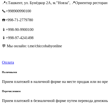
📍г.Ташкент, ул. Бунёдкор 2А, м."Новза", 📍Ориентир ресторан
📞+998900990100
☎️+998-71-2779780
📱+998-90-9900100
📱+998-97-4241498
💬 Мы онлайн: t.me/chiccobabyonline
Оплата
Наличными
Прием платежей в наличной форме на месте продаж или во вре
Перечислением
Прием платежей в безналичной форме путем перевода денежных