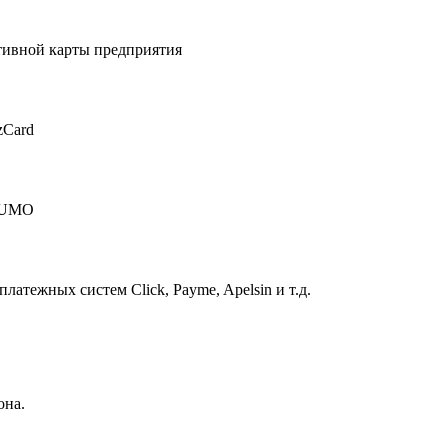
тивной карты предприятия
zCard
 HUMO
атежных систем Click, Payme, Apelsin и т.д.
она.