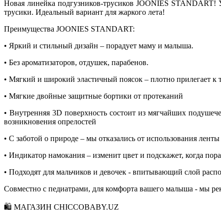
Новая линейка подгузников-трусиков JOONIES STANDART! Ул
трусики. Идеальный вариант для жаркого лета!
Преимущества JOONIES STANDART:
• Яркий и стильный дизайн – порадует маму и малыша.
• Без ароматизаторов, отдушек, парабенов.
• Мягкий и широкий эластичный поясок – плотно прилегает к те
• Мягкие двойные защитные бортики от протеканий
• Внутренняя 3D поверхность состоит из мягчайших подушеч
возникновения опрелостей
• С заботой о природе – мы отказались от использования лент
• Индикатор намокания – изменит цвет и подскажет, когда пор
• Подходят для мальчиков и девочек - впитывающий слой распо
Совместно с педиатрами, для комфорта вашего малыша - мы ре
🛍 МАГАЗИН CHICCOBABY.UZ