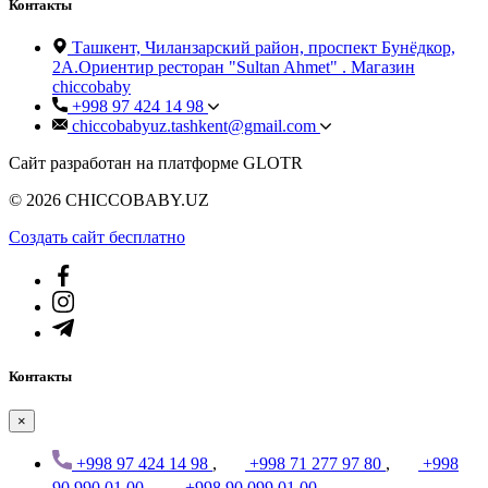
Контакты
Ташкент, Чиланзарский район, проспект Бунёдкор,
2А.Ориентир ресторан "Sultan Ahmet" . Магазин
chiccobaby
+998 97 424 14 98
chiccobabyuz.tashkent@gmail.com
Сайт разработан на платформе GLOTR
© 2026 CHICCOBABY.UZ
Создать cайт бесплатно
Контакты
×
+998 97 424 14 98
,
+998 71 277 97 80
,
+998
90 990 01 00
,
+998 90 099 01 00