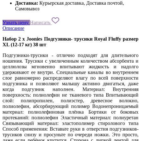
Доставка:
Курьерская доставка, Доставка почтой,
Самовывоз
Узнать цену
Написать
Описание
Набор 2 х Joonies Подгузники- трусики Royal Fluffy размер
XL (12-17 кг) 38 шт
Подгузники-трусики - отлично подходят для длительного
ношения. Трусики с увеличенным количеством абсорбента и
целлюлозы мгновенно впитывают жидкость и надолго
удерживают ее внутри. Специальные каналы во внутреннем
слое равномерно распределяют влагу по всей поверхности
подгузника и позволяют малышу активно двигаться, даже
когда подгузник наполнен. Материал: Внутренняя
поверхность: полиолефин не тканевого типа Впитывающий
слой: полипропилен, полиэстер, древесное волокно,
полиолефин, абсорбирующий полимер Водонепроницаемый
материал: полиолефиновая плёнка Бортики от боковых
протеканий: полиолефин Эластичный материал: полиуретан
Связывающий материал: эластополимер стиролового типа
Способ применения: Вставьте руки в отверстия подгузников-
трусиков снизу и просуньте по очереди ножки. Это просто,
даже если ребёнок крутится. Сторона с липкой лентой для