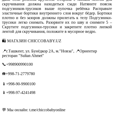
скручивания должна находиться сзади Натяните поясок
подгузников-трусиков выше пупочка ребёнка Расправьте
эластичные бортики внутреннего слоя вокруг бёдер. Бортики
плотно и без зазоров должны прилегать к телу Подгузники-
трусики легко снимать. Разорвите их по шву и снимите 5 –
Скрутите подгузники-трусики и закрепите плотно липкой
лентой для скручивания, положите в мусорное ведро.
🛍 МАГАЗИН CHICCOBABY.UZ
📍г.Ташкент, ул. Бунёдкор 2А, м."Новза", 📍Ориентир
ресторан "Sultan Ahmet"
📞+998900990100
☎️+998-71-2779780
📱+998-90-9900100
📱+998-97-4241498
💬 Мы онлайн: t.me/chiccobabyonline