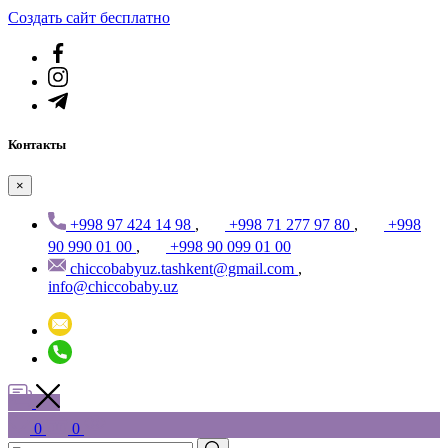
Создать cайт бесплатно
Контакты
×
+998 97 424 14 98
,
+998 71 277 97 80
,
+998
90 990 01 00
,
+998 90 099 01 00
chiccobabyuz.tashkent@gmail.com
,
info@chiccobaby.uz
0
0