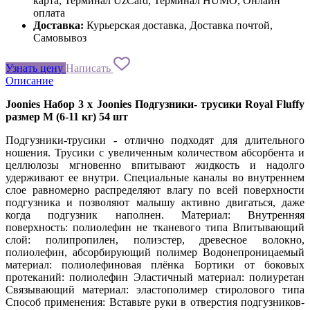
карта, Терминал UzCard, Терминал HUMO, Онлайн
оплата
Доставка:
Курьерская доставка, Доставка почтой,
Самовывоз
Узнать цену
Написать
Описание
Joonies Набор 3 х Joonies Подгузники- трусики Royal Fluffy
размер M (6-11 кг) 54 шт
Подгузники-трусики - отлично подходят для длительного
ношения. Трусики с увеличенным количеством абсорбента и
целлюлозы мгновенно впитывают жидкость и надолго
удерживают ее внутри. Специальные каналы во внутреннем
слое равномерно распределяют влагу по всей поверхности
подгузника и позволяют малышу активно двигаться, даже
когда подгузник наполнен. Материал: Внутренняя
поверхность: полиолефин не тканевого типа Впитывающий
слой: полипропилен, полиэстер, древесное волокно,
полиолефин, абсорбирующий полимер Водонепроницаемый
материал: полиолефиновая плёнка Бортики от боковых
протеканий: полиолефин Эластичный материал: полиуретан
Связывающий материал: эластополимер стиролового типа
Способ применения: Вставьте руки в отверстия подгузников-