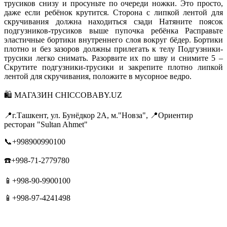
трусиков снизу и просуньте по очереди ножки. Это просто,
даже если ребёнок крутится. Сторона с липкой лентой для
скручивания должна находиться сзади Натяните поясок
подгузников-трусиков выше пупочка ребёнка Расправьте
эластичные бортики внутреннего слоя вокруг бёдер. Бортики
плотно и без зазоров должны прилегать к телу Подгузники-
трусики легко снимать. Разорвите их по шву и снимите 5 –
Скрутите подгузники-трусики и закрепите плотно липкой
лентой для скручивания, положите в мусорное ведро.
🛍 МАГАЗИН CHICCOBABY.UZ
📍г.Ташкент, ул. Бунёдкор 2А, м."Новза", 📍Ориентир
ресторан "Sultan Ahmet"
📞+998900990100
☎️+998-71-2779780
📱+998-90-9900100
📱+998-97-4241498