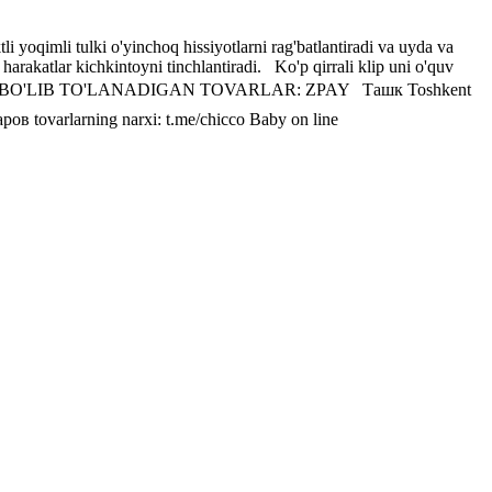
i yoqimli tulki o'yinchoq hissiyotlarni rag'batlantiradi va uyda va
arakatlar kichkintoyni tinchlantiradi. ️ ️ Ko'p qirrali klip uni o'quv
 ️ BO'LIB-BO'LIB TO'LANADIGAN TOVARLAR: ZPAY Ташк Toshkent
 tovarlarning narxi: t.me/chicco Baby on line