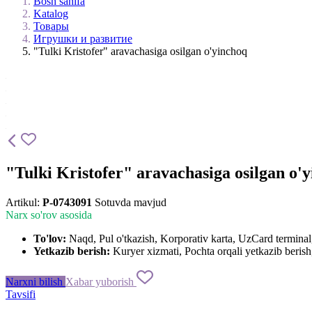
Bosh sahifa
Katalog
Товары
Игрушки и развитие
"Tulki Kristofer" aravachasiga osilgan o'yinchoq
"Tulki Kristofer" aravachasiga osilgan o'
Artikul:
P-0743091
Sotuvda mavjud
Narx so'rov asosida
To'lov:
Naqd, Pul o'tkazish, Korporativ karta, UzCard termin
Yetkazib berish:
Kuryer xizmati, Pochta orqali yetkazib berish,
Narxni bilish
Xabar yuborish
Tavsifi