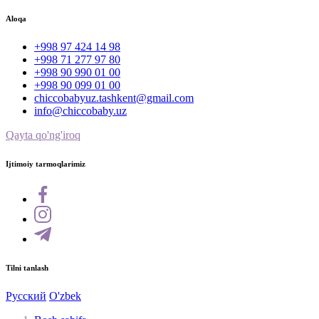
Aloqa
+998 97 424 14 98
+998 71 277 97 80
+998 90 990 01 00
+998 90 099 01 00
chiccobabyuz.tashkent@gmail.com
info@chiccobaby.uz
Qayta qo'ng'iroq
Ijtimoiy tarmoqlarimiz
Tilni tanlash
Русский
O'zbek