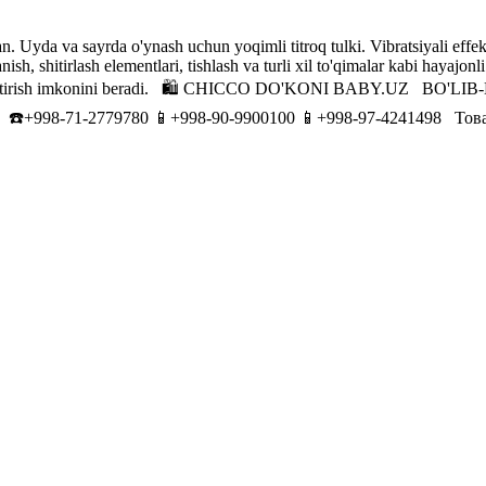
 Uyda va sayrda o'ynash uchun yoqimli titroq tulki. Vibratsiyali effektl
, shitirlash elementlari, tishlash va turli xil to'qimalar kabi hayajonli h
zda biriktirish imkonini beradi. 🛍 CHICCO DO'KONI BABY.UZ ️
ni ☎️+998-71-2779780 📱+998-90-9900100 📱+998-97-4241498 Товаров