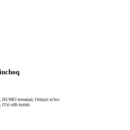
yinchoq
al, HUMO terminal, Onlayn to'lov
 O'zi olib ketish