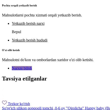
Pochta orqali yetkazib berish
Mahsulotlarni pochta xizmati orqali yetkazib berish.
Yetkazib berish narxi
Bepul
Yetkazib berish hududi
O'zi olib ketish
Mahsulotni do'kon va omborlardan xaridor o'zi olib ketishi.
Narxni bilish
Tavsiya etilganlar
Tezkor ko'rish
So'rg'ich silikon qopqoqli tomchi ,0-6 oy "Qirolicha" Happy baby (B