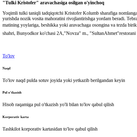
"Tulki Kristofer" aravachasiga osilgan o'yinchoq
Yoqimli tulki taniqli tadqiqotchi Kristofer Kolumb sharafiga nomlangan.
yurishda nozik vosita mahoratini rivojlantirishga yordam beradi. Tebranish
matining yoylariga, beshikka yoki aravachaga osongina va te
shahri, Bunyodkor ko'chasi 2A,"Novza" m., "SultanAhmet"restora
To'lov
Naqd
To'lov naqd pulda sotuv joyida yoki yetkazib berilgandan keyin
Pul o'tkazish
Hisob raqamiga pul o'tkazish yo'li bilan to'lov qabul qilish
Korporativ karta
Tashkilot korporativ kartasidan to'lov qabul qilish