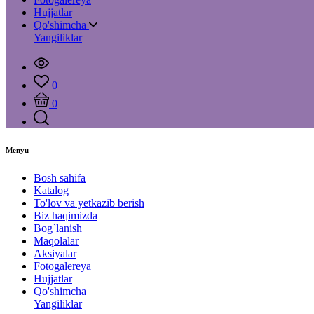
Hujjatlar
Qo'shimcha
Yangiliklar
0
0
Menyu
Bosh sahifa
Katalog
To'lov va yetkazib berish
Biz haqimizda
Bog`lanish
Maqolalar
Aksiyalar
Fotogalereya
Hujjatlar
Qo'shimcha
Yangiliklar