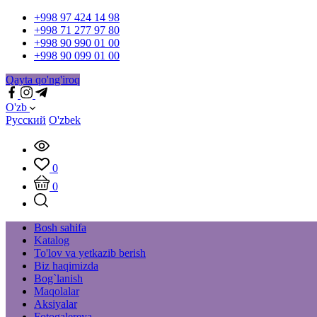
+998 97 424 14 98
+998 71 277 97 80
+998 90 990 01 00
+998 90 099 01 00
Qayta qo'ng'iroq
O'zb
Русский
O'zbek
0
0
Bosh sahifa
Katalog
To'lov va yetkazib berish
Biz haqimizda
Bog`lanish
Maqolalar
Aksiyalar
Fotogalereya