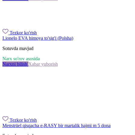
Tezkor ko'rish
Lionelo EVA himoya to'sig'i (Polsha)
Sotuvda mavjud
Narx so'rov asosida
Narxni bilish
Xabar yuborish
Tezkor ko'rish
Menstrüel qisqacha e-RASY bir martalik hajmi m 5 dona