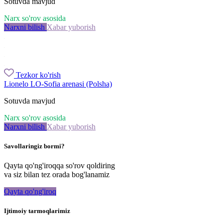
Sotuvda mavjud
Narx so'rov asosida
Narxni bilish
Xabar yuborish
Tezkor ko'rish
Lionelo LO-Sofia arenasi (Polsha)
Sotuvda mavjud
Narx so'rov asosida
Narxni bilish
Xabar yuborish
Savollaringiz bormi?
Qayta qo'ng'iroqqa so'rov qoldiring
va siz bilan tez orada bog'lanamiz
Qayta qo'ng'iroq
Ijtimoiy tarmoqlarimiz