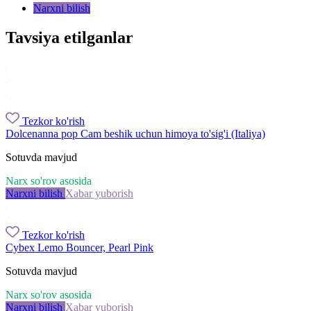
Narxni bilish
Tavsiya etilganlar
Tezkor ko'rish
Dolcenanna pop Cam beshik uchun himoya to'sig'i (Italiya)
Sotuvda mavjud
Narx so'rov asosida
Narxni bilish
Xabar yuborish
Tezkor ko'rish
Cybex Lemo Bouncer, Pearl Pink
Sotuvda mavjud
Narx so'rov asosida
Narxni bilish
Xabar yuborish