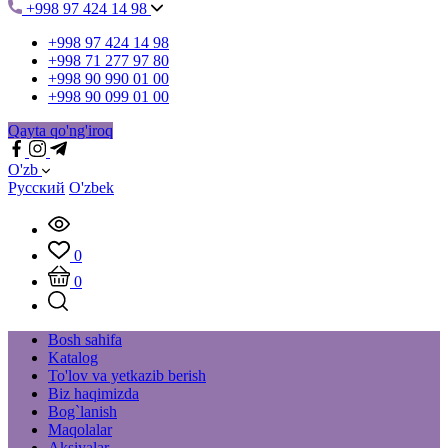
+998 97 424 14 98
+998 97 424 14 98
+998 71 277 97 80
+998 90 990 01 00
+998 90 099 01 00
Qayta qo'ng'iroq
O'zb
Русский
O'zbek
0
0
Bosh sahifa
Katalog
To'lov va yetkazib berish
Biz haqimizda
Bog`lanish
Maqolalar
Aksiyalar