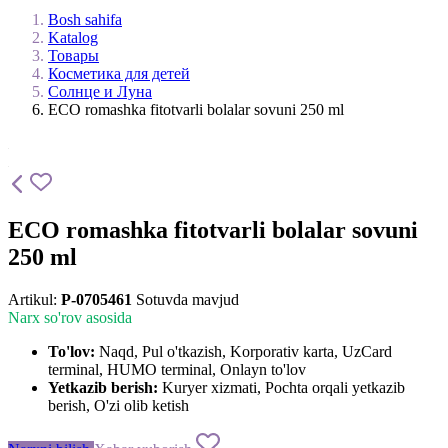
Bosh sahifa
Katalog
Товары
Косметика для детей
Солнце и Луна
ЕСО romashka fitotvarli bolalar sovuni 250 ml
ЕСО romashka fitotvarli bolalar sovuni
250 ml
Artikul:
P-0705461
Sotuvda mavjud
Narx so'rov asosida
To'lov:
Naqd, Pul o'tkazish, Korporativ karta, UzCard
terminal, HUMO terminal, Onlayn to'lov
Yetkazib berish:
Kuryer xizmati, Pochta orqali yetkazib
berish, O'zi olib ketish