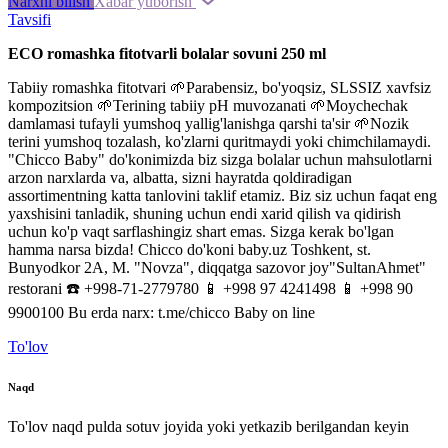
Narxni bilish
Xabar yuborish
Tavsifi
ЕСО romashka
fitotvarli
bolalar
sovuni
250
ml
Tabiiy
romashka
fitotvari 🌱
Parabensiz
,
bo'yoqsiz
,
SLSSIZ
xavfsiz
kompozitsion
🌱
Terining
tabiiy
pH
muvozanati
🌱
Moychechak
damlamasi
tufayli
yumshoq
yallig'lanishga
qarshi
ta'sir
🌱
Nozik
terini
yumshoq
tozalash
,
ko'zlarni
quritmaydi
yoki chimchilamaydi
.
"
Chicco
Baby
"
do'konimizda
biz
sizga
bolalar
uchun
mahsulotlarni
arzon
narxlarda
va
,
albatta
,
sizni
hayratda
qoldiradigan
assortimentning
katta
tanlovini
taklif
etamiz
.
Biz
siz
uchun
faqat
eng
yaxshisini
tanladik
,
shuning
uchun endi
xarid
qilish
va
qidirish
uchun
ko'p
vaqt
sarflashingiz
shart
emas
.
Sizga
kerak
bo'lgan
hamma
narsa
bizda
!
Chicco
do'koni
baby
.
uz
Toshkent
,
st
.
Bunyodkor
2A
,
M.
"
Novza
"
,
diqqatga
sazovor joy
"
SultanAhmet
"
restorani
☎️ +998-71-2779780
📱 +998 97 4241498
📱 +998 90
9900100
Bu
erda
narx
:
t
.
me
/
chicco
Baby
on
line
To'lov
Naqd
To'lov naqd pulda sotuv joyida yoki yetkazib berilgandan keyin