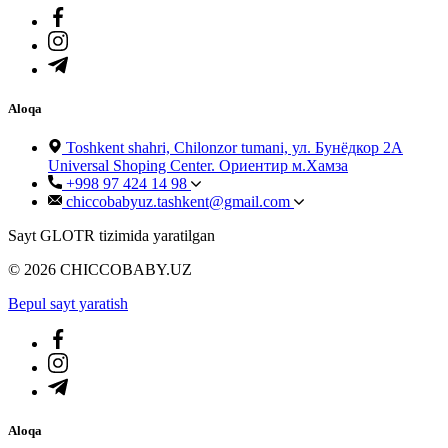
Aloqa
Toshkent shahri, Chilonzor tumani, ул. Бунёдкор 2А
Universal Shoping Center. Ориентир м.Хамза
+998 97 424 14 98
chiccobabyuz.tashkent@gmail.com
Sayt GLOTR tizimida yaratilgan
© 2026 CHICCOBABY.UZ
Bepul sayt yaratish
Aloqa