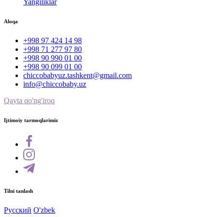
Yangiliklar
Aloqa
+998 97 424 14 98
+998 71 277 97 80
+998 90 990 01 00
+998 90 099 01 00
chiccobabyuz.tashkent@gmail.com
info@chiccobaby.uz
Qayta qo'ng'iroq
Ijtimoiy tarmoqlarimiz
Tilni tanlash
Русский
O'zbek