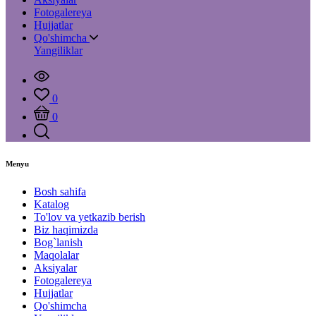
Fotogalereya
Hujjatlar
Qo'shimcha
Yangiliklar
0
0
Menyu
Bosh sahifa
Katalog
To'lov va yetkazib berish
Biz haqimizda
Bog`lanish
Maqolalar
Aksiyalar
Fotogalereya
Hujjatlar
Qo'shimcha