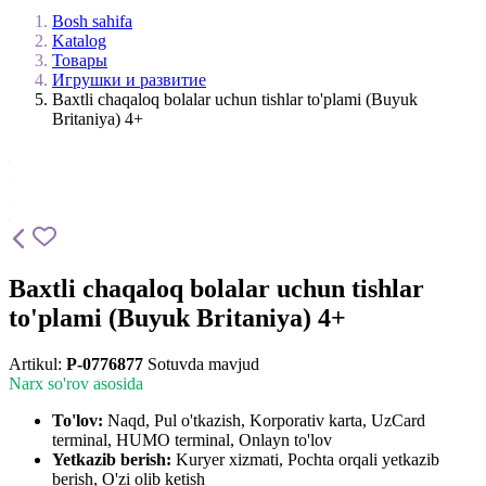
Bosh sahifa
Katalog
Товары
Игрушки и развитие
Baxtli chaqaloq bolalar uchun tishlar to'plami (Buyuk
Britaniya) 4+
Baxtli chaqaloq bolalar uchun tishlar
to'plami (Buyuk Britaniya) 4+
Artikul:
P-0776877
Sotuvda mavjud
Narx so'rov asosida
To'lov:
Naqd, Pul o'tkazish, Korporativ karta, UzCard
terminal, HUMO terminal, Onlayn to'lov
Yetkazib berish:
Kuryer xizmati, Pochta orqali yetkazib
berish, O'zi olib ketish