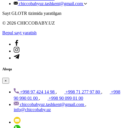
chiccobabyuz.tashkent@gmail.com
Sayt GLOTR tizimida yaratilgan
© 2026 CHICCOBABY.UZ
Bepul sayt yaratish
Aloqa
×
+998 97 424 14 98
,
+998 71 277 97 80
,
+998
90 990 01 00
,
+998 90 099 01 00
chiccobabyuz.tashkent@gmail.com
,
info@chiccobaby.uz