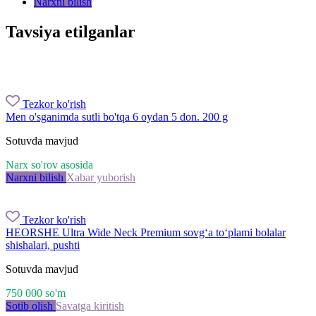
Narxni bilish
Tavsiya etilganlar
Tezkor ko'rish
Men o'sganimda sutli bo'tqa 6 oydan 5 don. 200 g
Sotuvda mavjud
Narx so'rov asosida
Narxni bilish
Xabar yuborish
Tezkor ko'rish
HEORSHE Ultra Wide Neck Premium sovg‘a to‘plami bolalar
shishalari, pushti
Sotuvda mavjud
750 000
so'm
Sotib olish
Savatga kiritish