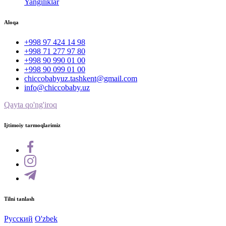
Yangiliklar
Aloqa
+998 97 424 14 98
+998 71 277 97 80
+998 90 990 01 00
+998 90 099 01 00
chiccobabyuz.tashkent@gmail.com
info@chiccobaby.uz
Qayta qo'ng'iroq
Ijtimoiy tarmoqlarimiz
Tilni tanlash
Русский
O'zbek