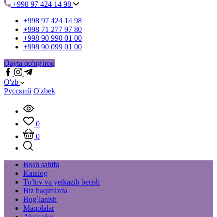
+998 97 424 14 98
+998 97 424 14 98
+998 71 277 97 80
+998 90 990 01 00
+998 90 099 01 00
Qayta qo'ng'iroq
O'zb
Русский
O'zbek
0
0
Bosh sahifa
Katalog
To'lov va yetkazib berish
Biz haqimizda
Bog`lanish
Maqolalar
Aksiyalar