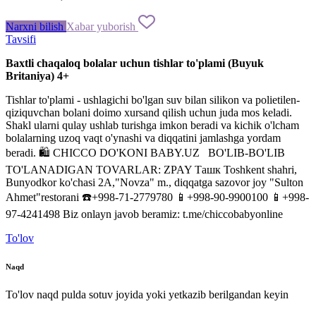
Narxni bilish
Xabar yuborish
Tavsifi
Baxtli
chaqaloq
bolalar
uchun
tishlar
to'plami
(
Buyuk
Britaniya
)
4
+
Tishlar
to'plami
-
ushlagichi
bo'lgan
suv
bilan
silikon
va
polietilen
-
qiziquvchan
bolani
doimo
xursand
qilish
uchun
juda mos keladi
.
Shakl
ularni
qulay
ushlab
turishga
imkon
beradi
va
kichik
o'lcham
bolalarning
uzoq
vaqt
o'ynashi
va
diqqatini
jamlashga
yordam
beradi
.
🛍
CHICCO
DO'KONI
BABY
.
UZ
️
BO'LIB-BO'LIB
TO'LANADIGAN
TOVARLAR
:
ZPAY
Ташк
Toshkent
shahri,
Bunyodkor
ko'chasi
2A
,
"
Novza
"
m.
,
diqqatga
sazovor joy
"
Sulton
Ahmet
"
restorani
☎️+998-71-2779780
📱+998-90-9900100
📱+998-
97-4241498
Biz
onlayn
javob
beramiz
:
t
.
me
/
chiccobabyonline
To'lov
Naqd
To'lov naqd pulda sotuv joyida yoki yetkazib berilgandan keyin