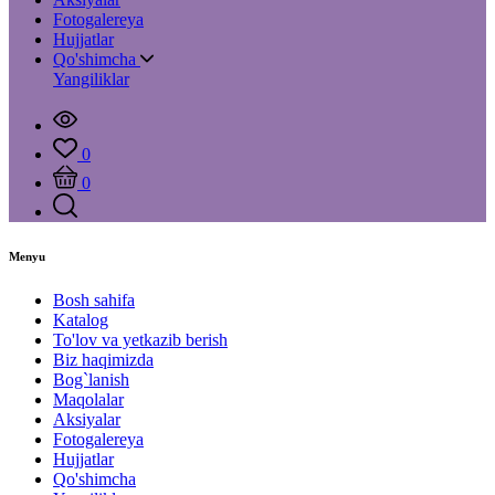
Fotogalereya
Hujjatlar
Qo'shimcha
Yangiliklar
0
0
Menyu
Bosh sahifa
Katalog
To'lov va yetkazib berish
Biz haqimizda
Bog`lanish
Maqolalar
Aksiyalar
Fotogalereya
Hujjatlar
Qo'shimcha