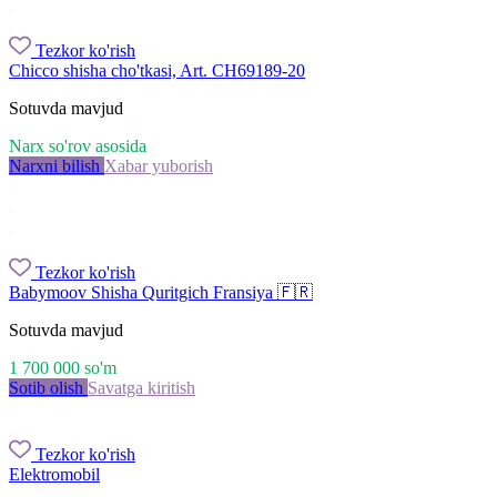
Tezkor ko'rish
Chicco shisha cho'tkasi, Art. CH69189-20
Sotuvda mavjud
Narx so'rov asosida
Narxni bilish
Xabar yuborish
Tezkor ko'rish
Babymoov Shisha Quritgich Fransiya 🇫🇷
Sotuvda mavjud
1 700 000
so'm
Sotib olish
Savatga kiritish
Tezkor ko'rish
Elektromobil