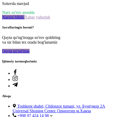
Sotuvda mavjud
Narx so'rov asosida
Narxni bilish
Xabar yuborish
Savollaringiz bormi?
Qayta qo'ng'iroqqa so'rov qoldiring
va siz bilan tez orada bog'lanamiz
Qayta qo'ng'iroq
Ijtimoiy tarmoqlarimiz
Aloqa
Toshkent shahri, Chilonzor tumani, ул. Бунёдкор 2А
Universal Shoping Center. Ориентир м.Хамза
+998 97 424 14 98