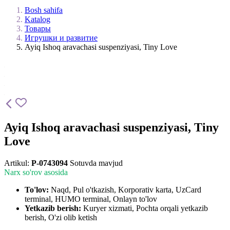
Bosh sahifa
Katalog
Товары
Игрушки и развитие
Ayiq Ishoq aravachasi suspenziyasi, Tiny Love
Ayiq Ishoq aravachasi suspenziyasi, Tiny
Love
Artikul:
P-0743094
Sotuvda mavjud
Narx so'rov asosida
To'lov:
Naqd, Pul o'tkazish, Korporativ karta, UzCard
terminal, HUMO terminal, Onlayn to'lov
Yetkazib berish:
Kuryer xizmati, Pochta orqali yetkazib
berish, O'zi olib ketish