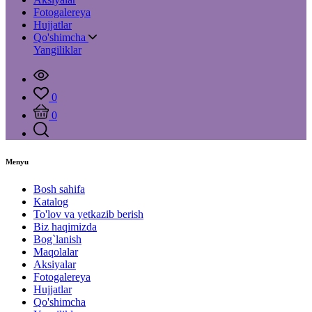
Fotogalereya
Hujjatlar
Qo'shimcha
Yangiliklar
0
0
Menyu
Bosh sahifa
Katalog
To'lov va yetkazib berish
Biz haqimizda
Bog`lanish
Maqolalar
Aksiyalar
Fotogalereya
Hujjatlar
Qo'shimcha