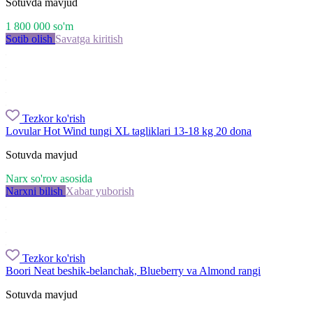
Sotuvda mavjud
1 800 000
so'm
Sotib olish
Savatga kiritish
Tezkor ko'rish
Lovular Hot Wind tungi XL tagliklari 13-18 kg 20 dona
Sotuvda mavjud
Narx so'rov asosida
Narxni bilish
Xabar yuborish
Tezkor ko'rish
Boori Neat beshik-belanchak, Blueberry va Almond rangi
Sotuvda mavjud