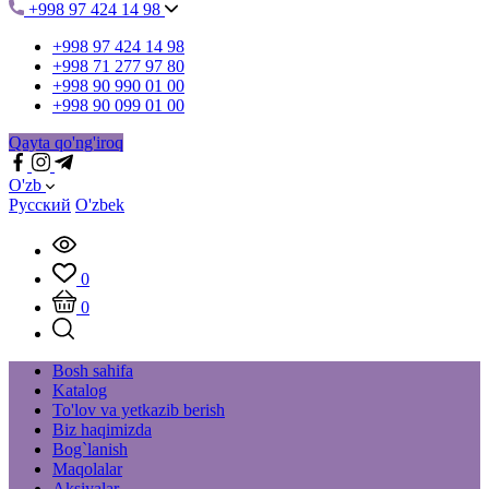
+998 97 424 14 98
+998 97 424 14 98
+998 71 277 97 80
+998 90 990 01 00
+998 90 099 01 00
Qayta qo'ng'iroq
O'zb
Русский
O'zbek
0
0
Bosh sahifa
Katalog
To'lov va yetkazib berish
Biz haqimizda
Bog`lanish
Maqolalar
Aksiyalar