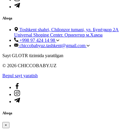
Aloqa
Toshkent shahri, Chilonzor tumani, ул. Бунёдкор 2А
Universal Shoping Center. Ориентир м.Хамза
+998 97 424 14 98
chiccobabyuz.tashkent@gmail.com
Sayt GLOTR tizimida yaratilgan
© 2026 CHICCOBABY.UZ
Bepul sayt yaratish
Aloqa
×