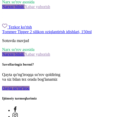
Narx so'rov asosida
Narxni bilish
Xabar yuborish
Tezkor ko'rish
Tommee Tippee 2 silikon oziqlantirish idishlari, 150ml
Sotuvda mavjud
Narx so'rov asosida
Narxni bilish
Xabar yuborish
Savollaringiz bormi?
Qayta qo'ng'iroqqa so'rov qoldiring
va siz bilan tez orada bog'lanamiz
Qayta qo'ng'iroq
Ijtimoiy tarmoqlarimiz