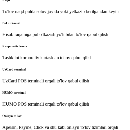
To'lov naqd pulda sotuv joyida yoki yetkazib berilgandan keyin
Pul o'tkazish
Hisob raqamiga pul o'tkazish yo'li bilan to'lov qabul qilish
Korporativ karta
Tashkilot korporativ kartasidan to'lov qabul qilish
UzCard terminal
UzCard POS terminali orqali to'lov qabul qilish
HUMO terminal
HUMO POS terminali orqali to'lov qabul qilish
Onlayn to'lov
Apelsin, Payme, Click va shu kabi onlayn to'lov tizimlari orqali