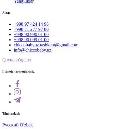
Yangiliklar
Aloqa
+998 97 424 14 98
+998 71 277 97 80
+998 90 990 01 00
+998 90 099 01 00
chiccobabyuz.tashkent@gmail.com
info@chiccobaby.uz
Qayta qo'ng'iroq
Ijtimoiy tarmoqlarimiz
Tilni tanlash
Русский
O'zbek