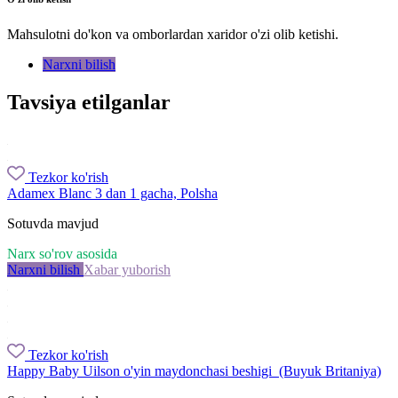
Mahsulotni do'kon va omborlardan xaridor o'zi olib ketishi.
Narxni bilish
Tavsiya etilganlar
Tezkor ko'rish
Adamex Blanc 3 dan 1 gacha, Polsha
Sotuvda mavjud
Narx so'rov asosida
Narxni bilish
Xabar yuborish
Tezkor ko'rish
Happy Baby Uilson o'yin maydonchasi beshigi (Buyuk Britaniya)