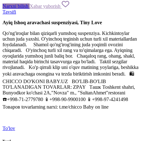
Narxni bilish
Xabar yuborish
Tavsifi
Ayiq Ishoq aravachasi suspenziyasi, Tiny Love
Qo'ng'iroqlar bilan qiziqarli yumshoq suspenziya. Kichkintoylar
uchun juda yaxshi. O'yinchoq teginish uchun turli xil materiallardan
foydalanadi. ️ ️ Shamol qo'ng'irog'ining juda yoqimli ovozini
chiqaradi. ️ ️ O'yinchoq turli xil rang va to'qimalarga ega. Ayiqning
oyoqlarida yumshoq junli baliq bor. ️ ️ Chaqaloq rang, ohang, shakl,
material haqida birinchi tasavvurga ega bo'ladi. ️ ️ Taktil sezgilar
rivojlanadi. ️ ️ Ko'p qirrali klip uni o'quv matining yoylariga, beshikka
yoki aravachaga osongina va tezda biriktirish imkonini beradi. 🛍
CHICCO DO'KONI BABY.UZ ️ ️ BO'LIB-BO'LIB
TO'LANADIGAN TOVARLAR: ZPAY Ташк Toshkent shahri,
Bunyodkor ko'chasi 2A,"Novza" m., "SultanAhmet"restorani
☎️+998-71-2779780 📱+998-90-9900100 📱+998-97-4241498
Товаров tovarlarning narxi: t.me/chicco Baby on line
To'lov
Naqd