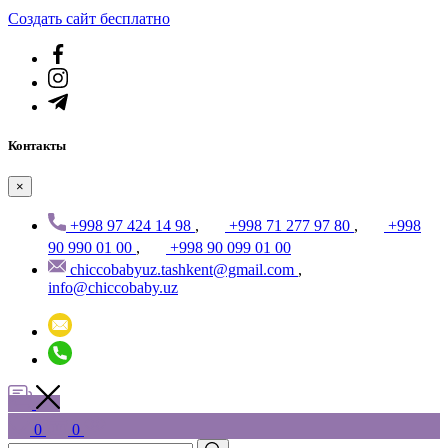
Создать cайт бесплатно
Контакты
×
+998 97 424 14 98
,
+998 71 277 97 80
,
+998
90 990 01 00
,
+998 90 099 01 00
chiccobabyuz.tashkent@gmail.com
,
info@chiccobaby.uz
0
0