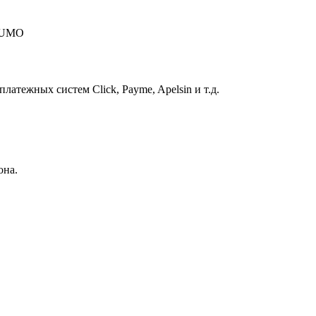
 HUMO
атежных систем Click, Payme, Apelsin и т.д.
она.