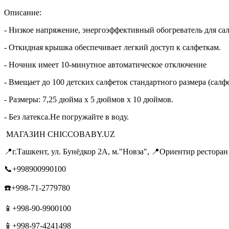
Описание:
- Низкое напряжение, энергоэффективный обогреватель для с
- Откидная крышка обеспечивает легкий доступ к салфеткам.
- Ночник имеет 10-минутное автоматическое отключение
- Вмещает до 100 детских салфеток стандартного размера (салф
- Размеры: 7,25 дюйма x 5 дюймов x 10 дюймов.
- Без латекса.Не погружайте в воду.
МАГАЗИН CHICCOBABY.UZ
📍г.Ташкент, ул. Бунёдкор 2А, м."Новза", 📍Ориентир ресторан
📞+998900990100
☎️+998-71-2779780
📱+998-90-9900100
📱+998-97-4241498