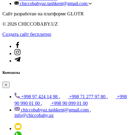
chiccobabyuz.tashkent@gmail.com
Сайт разработан на платформе GLOTR
© 2026 CHICCOBABY.UZ
Создать cайт бесплатно
Контакты
×
+998 97 424 14 98
,
+998 71 277 97 80
,
+998
90 990 01 00
,
+998 90 099 01 00
chiccobabyuz.tashkent@gmail.com
,
info@chiccobaby.uz