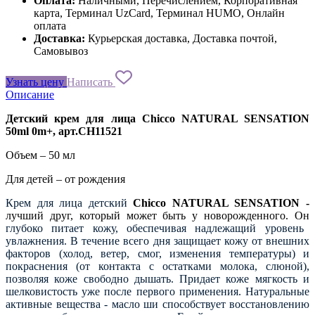
Оплата:
Наличными, Перечислением, Корпоративная
карта, Терминал UzCard, Терминал HUMO, Онлайн
оплата
Доставка:
Курьерская доставка, Доставка почтой,
Самовывоз
Узнать цену
Написать
Описание
Детский крем для лица Chicco
NATURAL
SENSATION
50
ml
0
m
+, арт.
CH
11521
Объем – 50 мл
Для детей – от рождения
Крем для лица детский
Chicco
NATURAL
SENSATION
-
лучший друг, который может быть у новорожденного. Он
глубоко питает кожу, обеспечивая надлежащий уровень
увлажнения. В течение всего дня защищает кожу от внешних
факторов (холод, ветер, смог, изменения температуры) и
покраснения (от контакта с остатками молока, слюной),
позволяя коже свободно дышать. Придает коже мягкость и
шелковистость уже после первого применения. Натуральные
активные вещества - масло ши способствует восстановлению