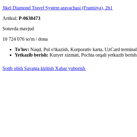
Jikel Diamond Travel System aravachasi (Frantsiya), 2b1
Artikul:
P-0638473
Sotuvda mavjud
10 724 076
so'm / dona
To'lov:
Naqd, Pul o'tkazish, Korporativ karta, UzCard termin
Yetkazib berish:
Kuryer xizmati, Pochta orqali yetkazib berish,
Sotib olish
Savatga kiritish
Xabar yuborish